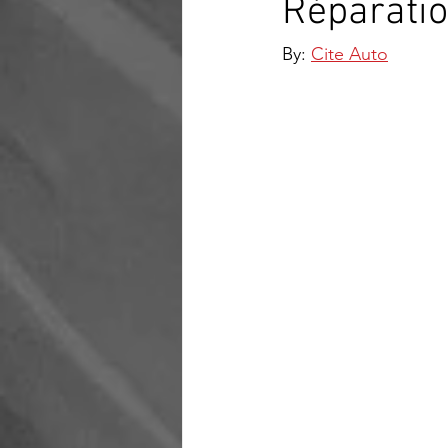
Réparati
By: 
Cite Auto