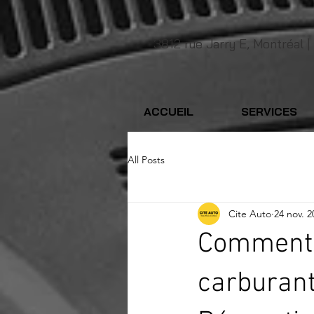
3812 rue Jarry E, Montréal |
ACCUEIL
SERVICES
All Posts
Cite Auto
24 nov. 2
Comment 
carburant