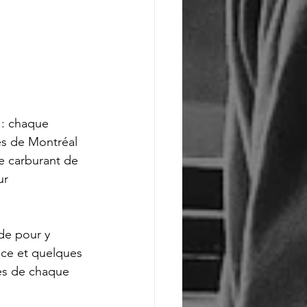
 : chaque 
es de Montréal 
e carburant de 
ur 
de pour y 
uce et quelques 
es de chaque 