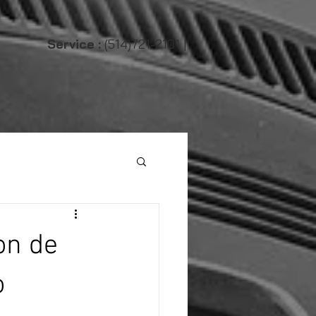
Service :
(514)721-2101 |
on de
o