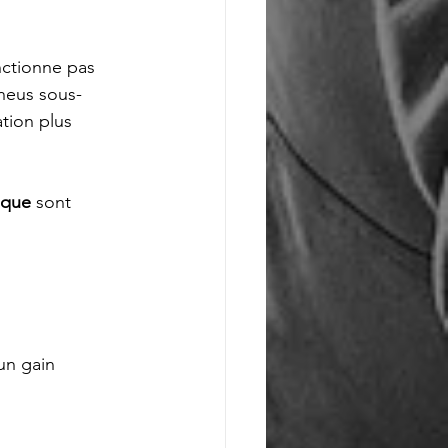
nctionne pas 
neus sous-
tion plus 
ique
 sont 
 un gain 