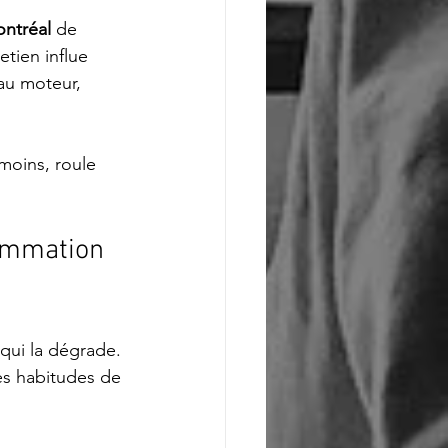
ontréal
 de 
tien influe 
au moteur, 
oins, roule 
sommation 
 qui la dégrade. 
es habitudes de 