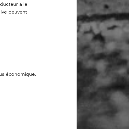
ucteur a le 
sive peuvent 
lus économique.